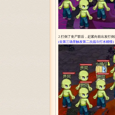
2.打倒了丧尸群后，赶紧向前出发打倒
(去第三场景触发第二次战斗打水精怪)