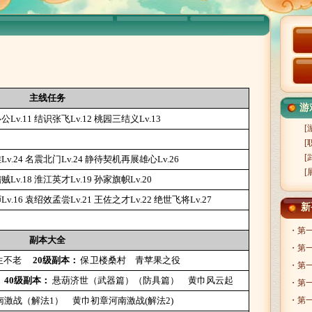
主线任务
游戏
Lv.11
结识张飞Lv.12
桃园三结义Lv.13
[
[
[
v.24
名震北门Lv.24
静待契机再展雄心Lv.26
[
Lv.18
淮江英才Lv.19
孙家旗帜Lv.20
v.16
袁绍效孟尝Lv.21
王佐之才Lv.22
绝世飞将Lv.27
新
・第
副本大全
・第
生不老
20级副本：
保卫楼桑村
青苹果之役
・第
40级副本：
悬葫济世（武器篇）
（防具篇）
黄巾风云起
・第
南激战（解法1）
黄巾初章河南激战(解法2)
・第