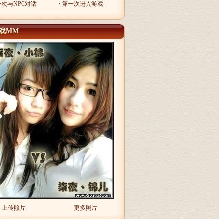
次与NPC对话
・第一次进入游戏
戏MM
上传照片
更多照片