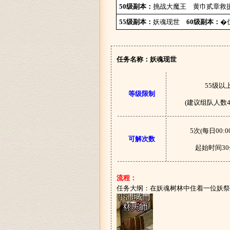
50级副本：
挑战大魔王
黄巾贰章救援
55级副本：
妖魂现世
60级副本：
�
任务名称：妖魂现世
55级以
等级限制
(建议组队人数4
5次(每日00:0
可解次数
起始时间3
流程：
任务大纲：在妖魂树林中住着一位妖祭