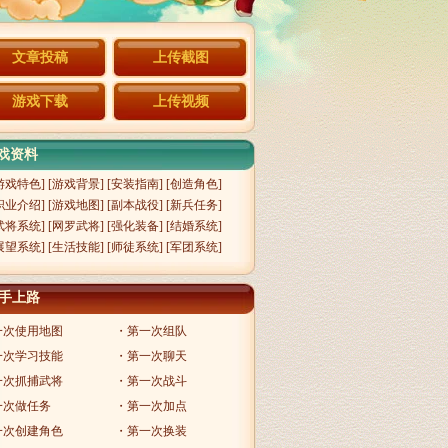
文章投稿
上传截图
游戏下载
上传视频
资料
游戏特色
] [
游戏背景
] [
安装指南
] [
创造角色
]
职业介绍
] [
游戏地图
] [
副本战役
] [
新兵任务
]
武将系统
] [
网罗武将
] [
强化装备
] [
结婚系统
]
展望系统
] [
生活技能
] [
师徒系统
] [
军团系统
]
手上路
一次使用地图
・第一次组队
一次学习技能
・第一次聊天
一次抓捕武将
・第一次战斗
一次做任务
・第一次加点
一次创建角色
・第一次换装