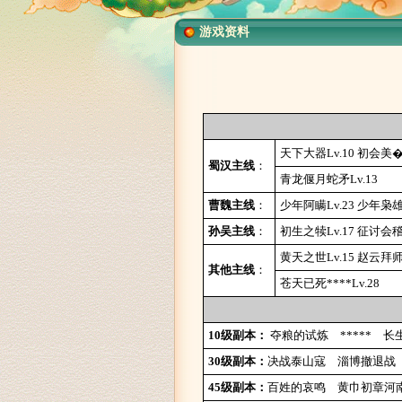
游戏资料
天下大器Lv.10
初会美�公
蜀汉主线
：
青龙偃月蛇矛Lv.13
曹魏主线
：
少年阿瞒Lv.23
少年枭雄L
孙吴主线
：
初生之犊Lv.17
征讨会稽贼
黄天之世Lv.15
赵云拜师L
其他主线
：
苍天已死****Lv.28
10级副本：
夺粮的试炼
*****
长
30级副本：
决战泰山寇
淄博撤退战
45级副本：
百姓的哀鸣
黄巾初章河