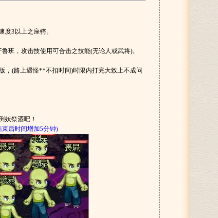
速度3以上之座骑。
开鲁班，攻击技使用可合击之技能(无论人或武将)。
阶版，(路上遇怪**不扣时间)时限内打完大致上不成问
打倒妖祭酒吧！
束后时间增加5分钟)