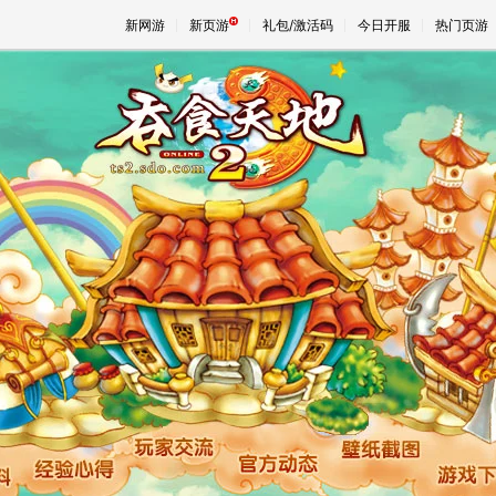
新网游
新页游
礼包/激活码
今日开服
热门页游
魔兽
天堂
王权与