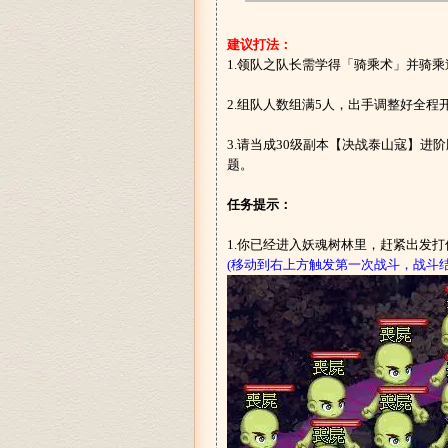
建议打法：
1.领队之队长需学得「骑乘术」并骑乘
2.组队人数组满5人，出手调整好全程
3.请当成30级副本【决战泰山寇】进
题。
任务提示：
1.你已经进入妖魂树林里，赶紧出发
(移动到右上方触发第一次战斗，战斗结