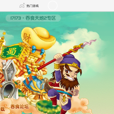
热门游戏
DNF
传奇4
剑网3旗舰版
新天龙八部
自由
诛仙世界
仙剑世界