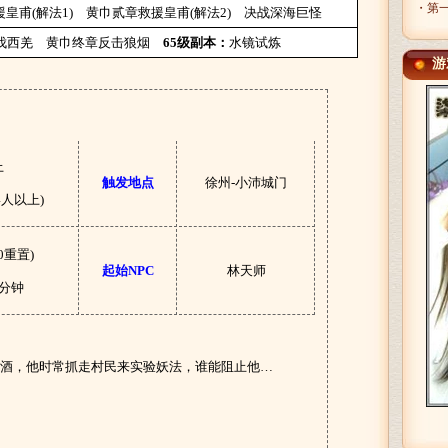
・第一
皇甫(解法1)
黄巾贰章救援皇甫(解法2)
决战深海巨怪
伐西羌
黄巾终章反击狼烟
65级副本：
水镜试炼
游
上
触发地点
徐州-小沛城门
人以上)
0重置)
起始NPC
林天师
0分钟
酒，他时常抓走村民来实验妖法，谁能阻止他…