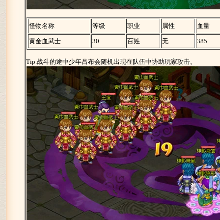
怪物名称
等级
职业
属性
血量
黄金血武士
30
百姓
无
385
Tip.战斗的途中少年吕布会随机出现在队伍中协助玩家攻击。