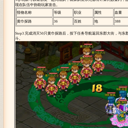
现在队伍中协助玩家攻击。
怪物名称
等级
职业
属性
血量
黄巾探路
36
百姓
地
388
Step3.完成消灭50只黄巾探路后，按下任务导航返回东郡大街，与
斗。