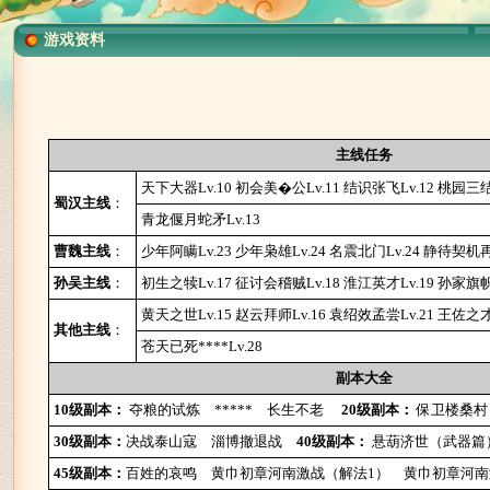
游戏资料
主线任务
天下大器Lv.10
初会美�公Lv.11
结识张飞Lv.12
桃园三结
蜀汉主线
：
青龙偃月蛇矛Lv.13
曹魏主线
：
少年阿瞒Lv.23
少年枭雄Lv.24
名震北门Lv.24
静待契机再
孙吴主线
：
初生之犊Lv.17
征讨会稽贼Lv.18
淮江英才Lv.19
孙家旗帜L
黄天之世Lv.15
赵云拜师Lv.16
袁绍效孟尝Lv.21
王佐之才L
其他主线
：
苍天已死****Lv.28
副本大全
10级副本：
夺粮的试炼
*****
长生不老
20级副本：
保卫楼桑村
30级副本：
决战泰山寇
淄博撤退战
40级副本：
悬葫济世（武器篇
45级副本：
百姓的哀鸣
黄巾初章河南激战（解法1）
黄巾初章河南激