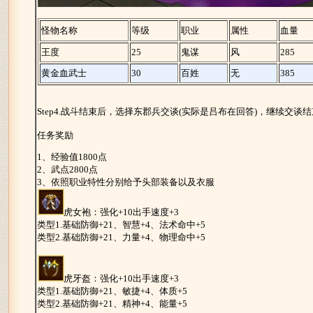
怪物名称
等级
职业
属性
血量
王度
25
鬼谋
风
285
黄金血武士
30
百姓
无
385
Step4.战斗结束后，选择东郡兵交谈(实际是吕布在回答)，继续交
任务奖励
1、经验值1800点
2、武点2800点
3、依照职业特性分别给予头部装备以及衣服
虎女袍：强化+10出手速度+3
类型1.基础防御+21、智慧+4、法术命中+5
类型2.基础防御+21、力量+4、物理命中+5
虎牙盔：强化+10出手速度+3
类型1.基础防御+21、敏捷+4、体质+5
类型2.基础防御+21、精神+4、能量+5