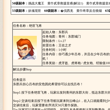
50级副本：
挑战大魔王
黄巾贰章救援皇甫(解法1)
黄巾贰章救援皇甫
55级副本：
妖魂现世
60级副本：
�伐西羌
黄巾终章反击狼烟
6
任务名称：绝世飞将
起始人物：东郡兵
任务地图：青州：东郡城门
限制条件：Lv.27
前置任务：王佐之才
任务时间：1小时
任务内容：你巧遇少年吕布，并且在少年吕布的
机！
任务奖励：虎牙盔、虎将袍 / 虎女袍、经验值100
解法步骤Step
任务提示
东郡兵担心吕布的安危因此希望你可以去找吕布！
Step1.按下任务绝世飞将，玩家出发到青州的东郡大街，抵达东郡大
Step2.交谈结束后按下任务导航玩家来到云峰山1，在入口就能看到
交谈结束后，玩家需要依序消灭50只黄巾探路。
Tip.玩家可以请朋友一起同组队，就算队友杀死都有计算到数量内