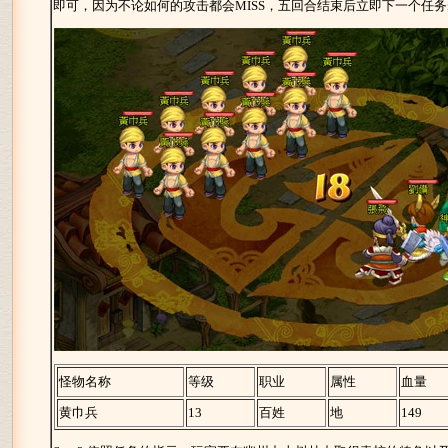
即可，因为不论如何的攻击都会MISS，五回合结束后立即下一个任
怪物名称
等级
职业
属性
血量
黄巾兵
13
百姓
地
149