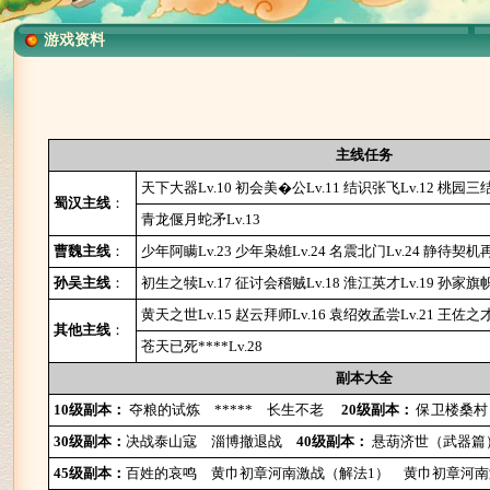
游戏资料
主线任务
天下大器Lv.10
初会美�公Lv.11
结识张飞Lv.12
桃园三结
蜀汉主线
：
青龙偃月蛇矛Lv.13
曹魏主线
：
少年阿瞒Lv.23
少年枭雄Lv.24
名震北门Lv.24
静待契机再
孙吴主线
：
初生之犊Lv.17
征讨会稽贼Lv.18
淮江英才Lv.19
孙家旗帜L
黄天之世Lv.15
赵云拜师Lv.16
袁绍效孟尝Lv.21
王佐之才L
其他主线
：
苍天已死****Lv.28
副本大全
10级副本：
夺粮的试炼
*****
长生不老
20级副本：
保卫楼桑村
30级副本：
决战泰山寇
淄博撤退战
40级副本：
悬葫济世（武器篇
45级副本：
百姓的哀鸣
黄巾初章河南激战（解法1）
黄巾初章河南激