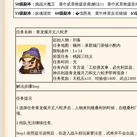
50级副本：
挑战大魔王
黄巾贰章救援皇甫(解法1)
黄巾贰章救援皇甫
55级副本：
妖魂现世
60级副本：
�伐西羌
黄巾终章反击狼烟
6
任务名称：青龙偃月丈八蛇矛
起始人物：刘备
任务地图：幽州：涿郡城门茶铺小酌内
限制条件：Lv.14
前置任务：桃园三结义
任务时间：无
任务内容：常言道「工欲善其事，必先利其器」
神兵利器青龙偃月刀和丈八蛇矛即将现身！
任务奖励：天机石x10、经验值1400、武点2400
解法步骤Step
任务提示
1.选择任务青龙偃月丈八蛇矛后，人物来到楼桑村的时候，在楼桑村
项。
2.组队无法继续任务。
Step1.依照提示说明后，在进入战斗前玩家要注意，武将并不会出