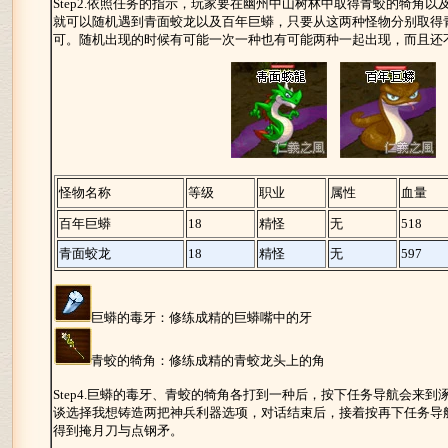
Step2.依照任务的指示，玩家要在幽州中山树林中取得青蛟的犄角以
就可以随机遇到青面蛟龙以及百年巨蟒，只要从这两种怪物分别取得
可。随机出现的时候有可能一次一种也有可能两种一起出现，而且还
怪物名称
等级
职业
属性
血量
百年巨蟒
18
精怪
无
518
青面蛟龙
18
精怪
无
597
巨蟒的毒牙：修练成精的巨蟒嘴中的牙
青蛟的犄角：修练成精的青蛟龙头上的角
Step4.巨蟒的毒牙、青蛟的犄角各打到一种后，按下任务导航会来
谈选择我想铸造两把神兵利器选项，对话结束后，接着按再下任务导
得到掩月刀与点钢矛。