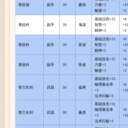
青纹盾
副手
30
豪杰
力量+3
+
敏捷+3
+2
基础法伤+35
+
青纹杵
副手
30
鬼谋
智慧+3
+
精神+3
+2
基础法伤+35
+
青纹杵
副手
30
医者
智慧+3
+
精神+3
+2
基础攻击+35
+
青纹杵
副手
30
医者
力量+3
+
敏捷+3
+2
基础攻击+33
物理暴击率
+
青兰长剑
武器
30
猛将
+3
+1
法术闪躲+3
基础攻击+31
物理暴击率
+
青兰长剑
武器
30
豪杰
+3
+1
法术闪躲+3