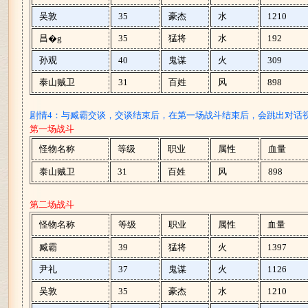
吴敦
35
豪杰
水
1210
昌�g
35
猛将
水
192
孙观
40
鬼谋
火
309
泰山贼卫
31
百姓
风
898
剧情4：与臧霸交谈，交谈结束后，在第一场战斗结束后，会跳出对话
第一场战斗
怪物名称
等级
职业
属性
血量
泰山贼卫
31
百姓
风
898
第二场战斗
怪物名称
等级
职业
属性
血量
臧霸
39
猛将
火
1397
尹礼
37
鬼谋
火
1126
吴敦
35
豪杰
水
1210