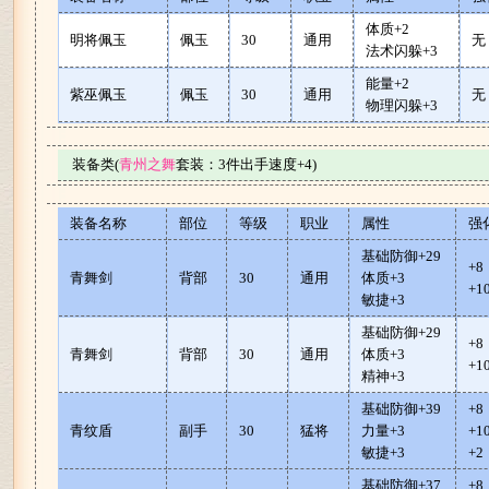
体质+2
明将佩玉
佩玉
30
通用
无
法术闪躲+3
能量+2
紫巫佩玉
佩玉
30
通用
无
物理闪躲+3
装备类(
青州之舞
套装：3件出手速度+4)
装备名称
部位
等级
职业
属性
强
基础防御+29
+
青舞剑
背部
30
通用
体质+3
+1
敏捷+3
基础防御+29
+
青舞剑
背部
30
通用
体质+3
+1
精神+3
基础防御+39
+
青纹盾
副手
30
猛将
力量+3
+
敏捷+3
+2
基础防御+37
+