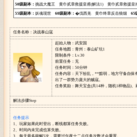
50级副本：
挑战大魔王
黄巾贰章救援皇甫(解法1)
黄巾贰章救援皇甫
55级副本：
妖魂现世
60级副本：
�伐西羌
黄巾终章反击狼烟
6
任务名称：决战泰山寇
起始人物：武安国
任务地图：青州：泰山矿坑1
限制条件：Lv.30
前置任务：无
任务时间：50分钟
任务内容：天下纷乱，**黯弱，地方守备自保
出了一群势力庞大的贼寇。
任务奖励：舞天宝盒(共14种，随机1样物品)
解法步骤Step
任务提示
1、玩家如果此时登出，断线都算任务失败。
2、时间内未完成也算失败。
3、每天最多能解5次，需要过午夜十二点任务次数才会重置。