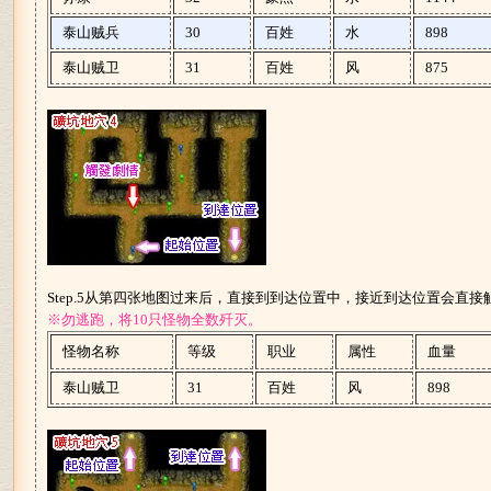
泰山贼兵
30
百姓
水
898
泰山贼卫
31
百姓
风
875
Step.5从第四张地图过来后，直接到到达位置中，接近到达位置会直
※勿逃跑，将10只怪物全数歼灭。
怪物名称
等级
职业
属性
血量
泰山贼卫
31
百姓
风
898