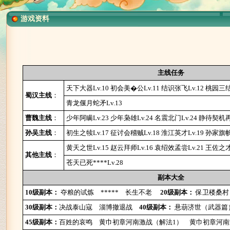
游戏资料
主线任务
天下大器Lv.10
初会美�公Lv.11
结识张飞Lv.12
桃园三结
蜀汉主线
：
青龙偃月蛇矛Lv.13
曹魏主线
：
少年阿瞒Lv.23
少年枭雄Lv.24
名震北门Lv.24
静待契机再
孙吴主线
：
初生之犊Lv.17
征讨会稽贼Lv.18
淮江英才Lv.19
孙家旗帜L
黄天之世Lv.15
赵云拜师Lv.16
袁绍效孟尝Lv.21
王佐之才L
其他主线
：
苍天已死****Lv.28
副本大全
10级副本：
夺粮的试炼
*****
长生不老
20级副本：
保卫楼桑村
30级副本：
决战泰山寇
淄博撤退战
40级副本：
悬葫济世（武器篇
45级副本：
百姓的哀鸣
黄巾初章河南激战（解法1）
黄巾初章河南激