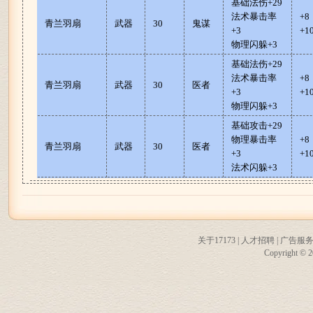
基础法伤+29
法术暴击率
+
青兰羽扇
武器
30
鬼谋
+3
+1
物理闪躲+3
基础法伤+29
法术暴击率
+
青兰羽扇
武器
30
医者
+3
+1
物理闪躲+3
基础攻击+29
物理暴击率
+
青兰羽扇
武器
30
医者
+3
+1
法术闪躲+3
关于17173
|
人才招聘
|
广告服
Copyright © 20