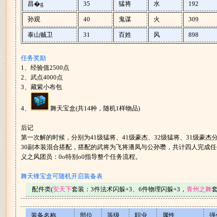
昌�g
35
猛将
水
192
孙观
40
鬼谋
火
309
泰山贼卫
31
百姓
风
898
任务奖励
1、经验值2500点
2、武点4000点
3、藏紫小布包
4、
舞天宝盒(共14种，随机1样物品)
后记
第一次解的时候，分别为41级猛将、41级豪杰、32级猛将、31级豪杰分
30副本装混合搭配，搭配的武将为飞将潘凤与公孙瓒，共计四人完成
义之风团员：0o特别o0指导整个任务流程。
舞天锋宝盒可随机开启装备表
配件类(
安天下
套装：3件法术闪躲+3、6件物理闪躲+3，
青州之舞
套
装备名称
部位
等级
职业
属性
强