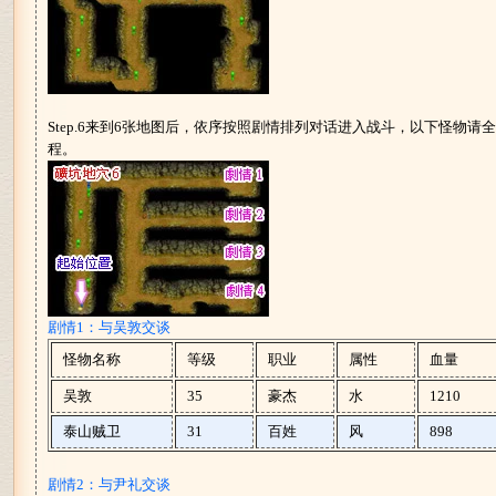
Step.6来到6张地图后，依序按照剧情排列对话进入战斗，以下怪物
程。
剧情1：与吴敦交谈
怪物名称
等级
职业
属性
血量
吴敦
35
豪杰
水
1210
泰山贼卫
31
百姓
风
898
剧情2：与尹礼交谈