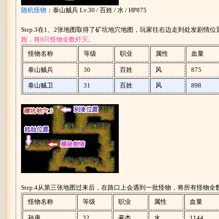
随机怪物
：泰山贼兵 Lv.30 / 百姓 / 水 / HP875
Step.3在1、2张地图取得了矿坑地穴地图，玩家往右边走到处发剧情
跑，将8只怪物全数歼灭。
怪物名称
等级
职业
属性
血量
泰山贼兵
30
百姓
风
875
泰山贼卫
31
百姓
风
898
Step.4从第三张地图过来后，在路口上会遇到一批怪物，将所有怪物
怪物名称
等级
职业
属性
血量
孙康
32
豪杰
水
1144