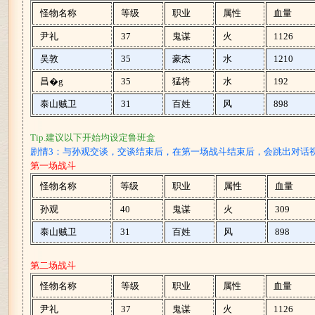
怪物名称
等级
职业
属性
血量
尹礼
37
鬼谋
火
1126
吴敦
35
豪杰
水
1210
昌�g
35
猛将
水
192
泰山贼卫
31
百姓
风
898
Tip.建议以下开始均设定鲁班盒
剧情3：与孙观交谈，交谈结束后，在第一场战斗结束后，会跳出对话
第一场战斗
怪物名称
等级
职业
属性
血量
孙观
40
鬼谋
火
309
泰山贼卫
31
百姓
风
898
第二场战斗
怪物名称
等级
职业
属性
血量
尹礼
37
鬼谋
火
1126