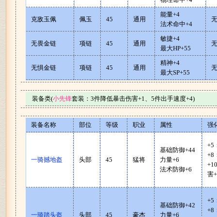
能量+4
克敌玉佩
佩玉
45
通用
法术命中+4
敏捷+4
无畏金链
项链
45
通用
最大HP+55
精神+4
无惧金链
项链
45
通用
最大SP+55
装备类(
小先锋
套装：3件降低暴击伤害+1、5件出手速度+4)
装备名称
部位
等级
职业
属性
强
+5
基础防御+44
+8
一骑撼地盔
头部
45
猛将
力量+6
+
法术防御+6
害+
+5
基础防御+42
+8
一骑踏头盔
头部
45
豪杰
力量+6