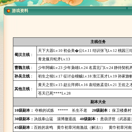
游戏资料
主线任务
天下大器Lv.10
初会美�公Lv.11
结识张飞Lv.12
桃园三结
蜀汉主线
：
青龙偃月蛇矛Lv.13
曹魏主线
：
少年阿瞒Lv.23
少年枭雄Lv.24
名震北门Lv.24
静待契机再
孙吴主线
：
初生之犊Lv.17
征讨会稽贼Lv.18
淮江英才Lv.19
孙家旗帜L
黄天之世Lv.15
赵云拜师Lv.16
袁绍效孟尝Lv.21
王佐之才L
其他主线
：
苍天已死****Lv.28
副本大全
10级副本：
夺粮的试炼
*****
长生不老
20级副本：
保卫楼桑村
30级副本：
决战泰山寇
淄博撤退战
40级副本：
悬葫济世（武器篇
45级副本：
百姓的哀鸣
黄巾初章河南激战（解法1）
黄巾初章河南激