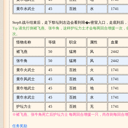
黄巾水武士
45
百姓
水
1741
Step8.战斗结束后，走下祭坛到左边会看到琅�e密室入口，走底到后
Tip.请先打倒褚飞燕、张牛角，这样护坛力士才会每两回合增援一次
次。
怪物名称
等级
职业
属性
血量
褚飞燕
50
猛将
风
2442
张牛角
50
猛将
风
2442
黄巾火武士
45
百姓
火
1741
黄巾风武士
45
百姓
风
1741
黄巾地武士
45
百姓
地
1741
黄巾水武士
45
百姓
水
1741
护坛力士
45
百姓
无
1741
※褚飞燕、张牛角死亡后护坛力士 每两回合增援一只，尚存则每回合
任务奖励