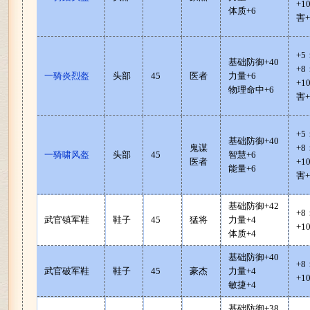
+
体质+6
害+
+5
基础防御+40
+8
一骑炎烈盔
头部
45
医者
力量+6
+
物理命中+6
害+
+5
基础防御+40
鬼谋
+8
一骑啸风盔
头部
45
智慧+6
医者
+
能量+6
害+
基础防御+42
+
武官镇军鞋
鞋子
45
猛将
力量+4
+1
体质+4
基础防御+40
+
武官破军鞋
鞋子
45
豪杰
力量+4
+1
敏捷+4
基础防御+38