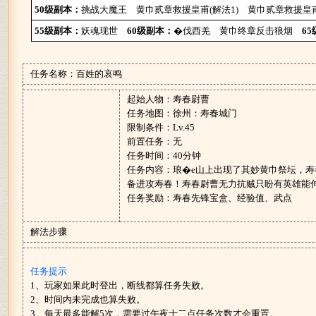
50级副本：
挑战大魔王
黄巾贰章救援皇甫(解法1)
黄巾贰章救援皇甫
55级副本：
妖魂现世
60级副本：
�伐西羌
黄巾终章反击狼烟
6
任务名称：百姓的哀鸣
起始人物：寿春尉曹
任务地图：徐州：寿春城门
限制条件：Lv.45
前置任务：无
任务时间：40分钟
任务内容：琅�e山上出现了其妙黄巾祭坛，
备进攻寿春！寿春尉曹无力抗贼只盼有英雄能
任务奖励：寿春先锋宝盒、经验值、武点
解法步骤
任务提示
1、玩家如果此时登出，断线都算任务失败。
2、时间内未完成也算失败。
3、每天最多能解5次，需要过午夜十二点任务次数才会重置。