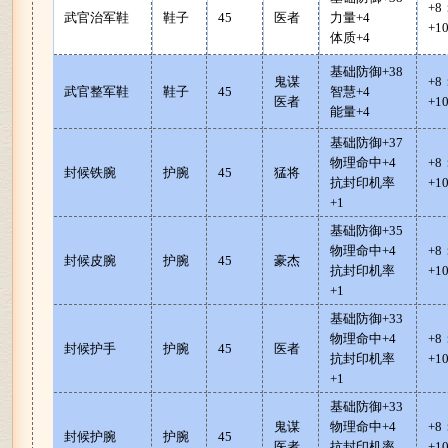
+
武官治军鞋
鞋子
45
医者
力量+4
+1
体质+4
基础防御+38
鬼谋
+
武官整军鞋
鞋子
45
智慧+4
医者
+1
能量+4
基础防御+37
物理命中+4
+8
封候铁腕
护腕
45
猛将
抗封印机率
+1
+1
基础防御+35
物理命中+4
+8
封候皮腕
护腕
45
豪杰
抗封印机率
+1
+1
基础防御+33
物理命中+4
+8
封候护手
护腕
45
医者
抗封印机率
+1
+1
基础防御+33
鬼谋
物理命中+4
+8
封候护腕
护腕
45
医者
抗封印机率
+1