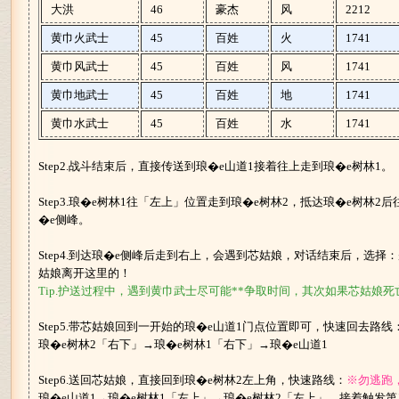
大洪
46
豪杰
风
2212
黄巾火武士
45
百姓
火
1741
黄巾风武士
45
百姓
风
1741
黄巾地武士
45
百姓
地
1741
黄巾水武士
45
百姓
水
1741
Step2.战斗结束后，直接传送到琅�e山道1接着往上走到琅�e树林1。
Step3.琅�e树林1往「左上」位置走到琅�e树林2，抵达琅�e树林
�e侧峰。
Step4.到达琅�e侧峰后走到右上，会遇到芯姑娘，对话结束后，选
姑娘离开这里的！
Tip.护送过程中，遇到黄巾武士尽可能**争取时间，其次如果芯姑娘
Step5.带芯姑娘回到一开始的琅�e山道1门点位置即可，快速回去路线
琅�e树林2「右下」→琅�e树林1「右下」→琅�e山道1
Step6.送回芯姑娘，直接回到琅�e树林2左上角，快速路线：
※勿逃跑
琅�e山道1→琅�e树林1「左上」→琅�e树林2「左上」，接着触发