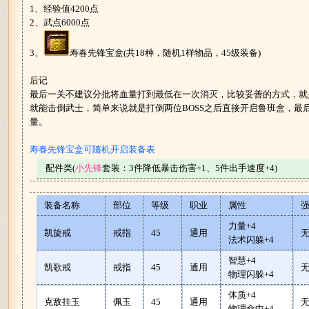
1、经验值4200点
2、武点6000点
3、
寿春先锋宝盒(共18种，随机1样物品，45级装备)
后记
最后一关不建议分批将血量打到最低在一次消灭，比较妥善的方式，就
就能击倒武士，简单来说就是打倒两位BOSS之后直接开启鲁班盒，最
量。
寿春先锋宝盒可随机开启装备表
配件类(
小先锋
套装：3件降低暴击伤害+1、5件出手速度+4)
装备名称
部位
等级
职业
属性
力量+4
凯旋戒
戒指
45
通用
法术闪躲+4
智慧+4
凯歌戒
戒指
45
通用
物理闪躲+4
体质+4
克敌挂玉
佩玉
45
通用
物理命中+4