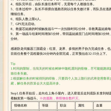
4、组队完毕后，由队长接任务即可，无需每个人都接任务。
5、任务过程中，队长不得擅自逃跑否则以任务失败计算，而队员在逃
继续任务。
6、组队人数上限4人。
7、GPS无法启动。
8、救援芯姑娘的时候触发战斗**一次扣除时间2分钟，非救离蕊姑娘每
9、第一场战斗结束时间增加5分钟，带回蕊姑娘至门点时间增加3分钟
分钟。
感谢卧龙伺服器三国霸业：红茶、龙界、多情的男子协力完成任务，也
目前任务整个流程最快26分钟内全部完成，正常预估在32-35分上下。
Tip.
1.时间的限制，当闯关的时候在树林中随机遇到的怪物，尽可能能跑就
致任务失败。
2.根据解任务的时候得到的经验，只要四个人加上随行的武将使用鲁班
毙，解任务的胜算会大大提高许多。
Step1.任务开始后，走向右上角小屋内，进入密道后走到底队长拿到
着触发第一场战斗。
※勿逃跑，将怪物全数歼灭。
怪物名称
等级
职业
属性
血量