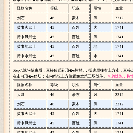
怪物名称
等级
职业
属性
血量
刘石
46
豪杰
风
2212
黄巾火武士
45
百姓
火
1741
黄巾风武士
45
百姓
风
1741
黄巾地武士
45
百姓
地
1741
黄巾水武士
45
百姓
水
1741
Step7.战斗结束后，直接传送到琅�e树林3，抵达后往右上方走，直接
在走向琅�e祭坛；走向祭坛上方位置触发第三场战斗。
※勿逃跑，将
怪物名称
等级
职业
属性
血量
大洪
46
豪杰
风
2212
刘石
46
豪杰
风
2212
黄巾火武士
45
百姓
火
1741
黄巾风武士
45
百姓
风
1741
黄巾地武士
45
百姓
地
1741