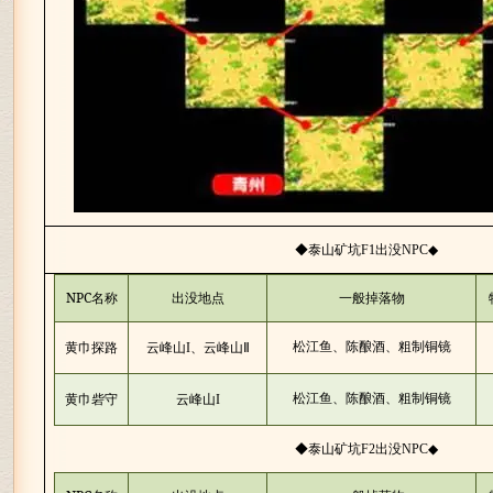
◆泰山矿坑
出没
◆
F1
NPC
NPC
名称
出没地点
一般掉落物
松江鱼、陈酿酒、粗制铜镜
黄巾探路
云峰山
I
、云峰山Ⅱ
松江鱼、陈酿酒、粗制铜镜
黄巾砦守
云峰山
I
◆泰山矿坑
出没
◆
F2
NPC