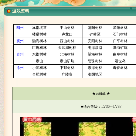
游戏资料
幽州
涿郡坑道
中山树林
范阳树林
渔阳树林
楼桑树林
卢龙口
碑林区
石门树林
翼州
渤海树林
西山树林
安阳树林
广平树林
巨鹿树林
天师湖树林
渤海废墟
渤海矿坑
青州
东郡树林
北海树林
望海树林
曲阜树林
泰山
泰山矿坑
隐珠树林
遗世岛
徐州
小沛树林
下邳树林
东海树林
寿春树林
合肥树林
广陵寨
淮阴地区
★
云峰山
★
■适合等级：
～
LV36
LV37