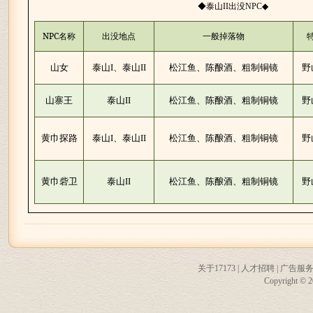
◆泰山
出没
◆
II
NPC
NPC
名称
出没地点
一般掉落物
山女
泰山
I
、泰山
II
松江鱼、陈酿酒、粗制铜镜
野
山寨王
泰山
II
松江鱼、陈酿酒、粗制铜镜
野
黄巾探路
泰山
I
、泰山
II
松江鱼、陈酿酒、粗制铜镜
野
黄巾砦卫
泰山
II
松江鱼、陈酿酒、粗制铜镜
野
关于17173
|
人才招聘
|
广告服
Copyright © 20