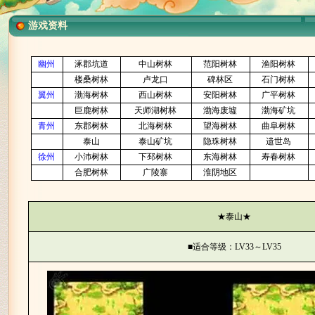
游戏资料
幽州
涿郡坑道
中山树林
范阳树林
渔阳树林
楼桑树林
卢龙口
碑林区
石门树林
翼州
渤海树林
西山树林
安阳树林
广平树林
巨鹿树林
天师湖树林
渤海废墟
渤海矿坑
青州
东郡树林
北海树林
望海树林
曲阜树林
泰山
泰山矿坑
隐珠树林
遗世岛
徐州
小沛树林
下邳树林
东海树林
寿春树林
合肥树林
广陵寨
淮阴地区
★
泰山
★
■适合等级：
～
LV33
LV35