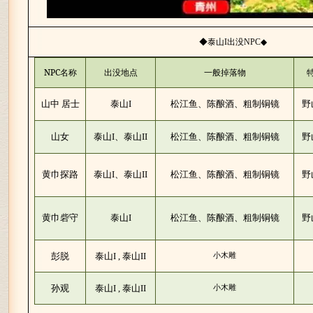
◆泰山
出没
◆
I
NPC
NPC
名称
出没地点
一般掉落物
山中
居士
泰山
I
松江鱼、陈酿酒、粗制铜镜
野
山女
泰山
I
、泰山
II
松江鱼、陈酿酒、粗制铜镜
野
黄巾探路
泰山
I
、泰山
II
松江鱼、陈酿酒、粗制铜镜
野
黄巾砦守
泰山
I
松江鱼、陈酿酒、粗制铜镜
野
彭脱
泰山
泰山
I ,
II
小木雕
孙观
泰山
泰山
I ,
II
小木雕