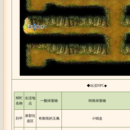
◆出没
◆
NPC
NPC
出没地
一般掉落物
特殊掉落物
名称
点
涿郡坑
刘平
有裂痕的玉佩
小锦盒
道区