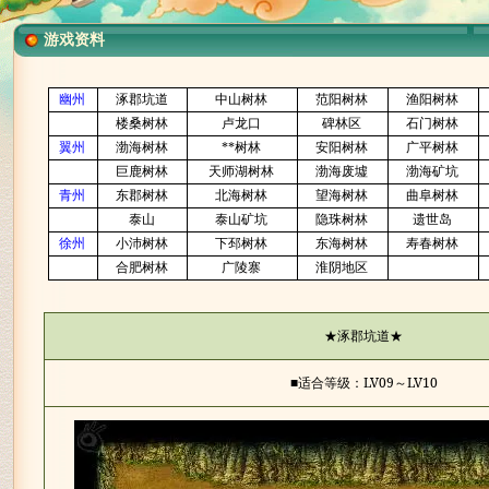
游戏资料
幽州
涿郡坑道
中山树林
范阳树林
渔阳树林
楼桑树林
卢龙口
碑林区
石门树林
翼州
渤海树林
**树林
安阳树林
广平树林
巨鹿树林
天师湖树林
渤海废墟
渤海矿坑
青州
东郡树林
北海树林
望海树林
曲阜树林
泰山
泰山矿坑
隐珠树林
遗世岛
徐州
小沛树林
下邳树林
东海树林
寿春树林
合肥树林
广陵寨
淮阴地区
★
涿郡坑道★
■适合等级：
LV09
～
LV10