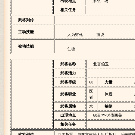
出现地点
涿郡广场
相关任务
武将列传
主动技能
人为财死
游说
被动技能
仁德
武将名称
北宫伯玉
武将活力
武将等级
68
力量
医
武将职业
体质
者
武将属性
水
敏捷
出现地点
60副本-讨伐西羌
相关任务
武将列传
西羌叛军，与李文侯等人起兵叛乱，后来被