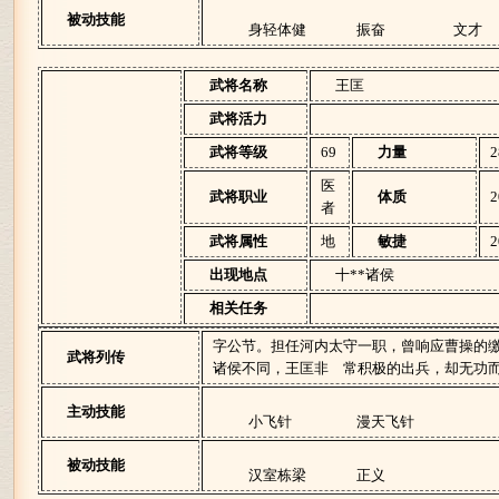
被动技能
身轻体健
振奋
文才
武将名称
王匡
武将活力
武将等级
69
力量
2
医
武将职业
体质
2
者
武将属性
地
敏捷
2
出现地点
十**诸侯
相关任务
字公节。担任河内太守一职，曾响应曹操的
武将列传
诸侯不同，王匡非 常积极的出兵，却无功
主动技能
小飞针
漫天飞针
被动技能
汉室栋梁
正义