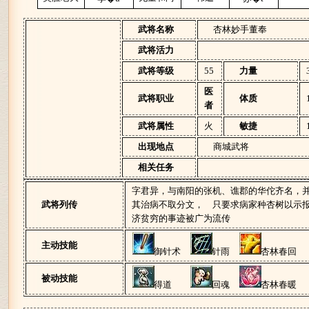
武将
名称
杏林妙手董奉
武将活力
武将等级
55
力量
医
武将职业
体质
者
武将属性
火
敏捷
出现地点
商城武将
相关
任务
字君异，与南阳的张机、谯郡的华佗齐名，
武将列传
其治病不取分文， 只要求病家种杏树以示
济贫穷的事迹被广为流传
主动
技能
御针术
针雨
杏林春回
被动技能
得道
回魂
杏林春暖