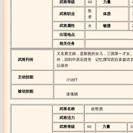
武将等级
60
力量
医
武将职业
体质
者
武将属性
火
敏捷
出现地点
相关任务
又名蔡文姬，是蔡邕的女儿，三国第一才女
武将列传
外，回到中原后曾凭 记忆撰写四百多篇诗
以保存
主动技能
小治疗
被动技能
迷魂烟
武将名称
妖祭酒
武将活力
武将等级
60
力量
2