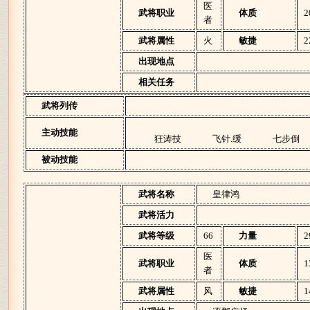
医
武将职业
体质
2
者
武将属性
火
敏捷
2
出现地点
相关任务
武将列传
主动技能
狂涛技
飞针.缓
七步倒
被动技能
武将名称
皇律鸿
武将活力
武将等级
66
力量
2
医
武将职业
体质
1
者
武将属性
风
敏捷
1