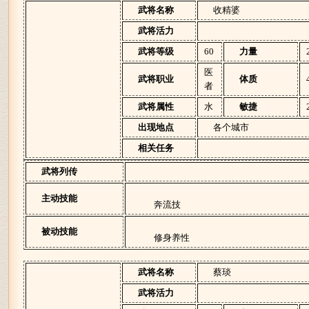
武将名称
收精婆
武将活力
武将等级
60
力量
医
武将职业
体质
者
武将属性
水
敏捷
出现地点
各个城市
相关任务
武将列传
主动技能
奔流技
被动技能
修身养性
武将名称
蔡琰
武将活力