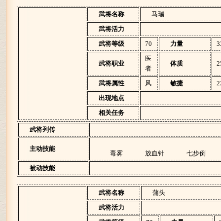
武将名称
马瑞
武将活力
武将等级
70
力量
3
医
武将职业
体质
2
者
武将属性
风
敏捷
2
出现地点
相关任务
武将列传
主动技能
毒雾
放血针
七步倒
被动技能
武将名称
蒲头
武将活力