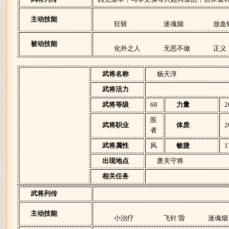
主动技能
狂斩
迷魂烟
放血
被动技能
化外之人
无恶不做
正义
武将名称
杨天淳
武将活力
武将等级
68
力量
2
医
武将职业
体质
2
者
武将属性
风
敏捷
1
出现地点
萧关守将
相关任务
武将列传
主动技能
小治疗
飞针.昏
迷魂烟