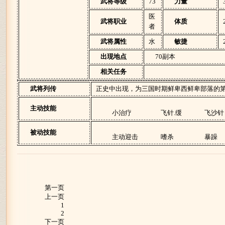
武将等级
73
力量
医
武将职业
体质
者
武将属性
水
敏捷
出现地点
70副本
相关任务
武将列传
正史中出现，为三国时期鲜卑西鲜卑部落的
主动技能
小治疗
飞针.缓
飞沙针
被动技能
主动迎击
嗜杀
暴躁
第一页
上一页
1
2
下一页