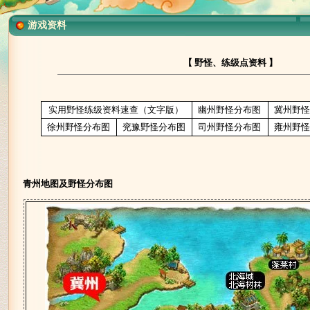
游戏资料
【 野怪、练级点资料 】
实用野怪练级资料速查（文字版）
幽州野怪分布图
冀州野
徐州野怪分布图
兖豫野怪分布图
司州野怪分布图
雍州野
青州地图及野怪分布图