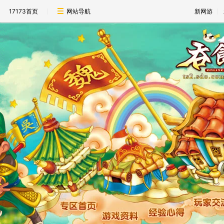
17173首页
网站导航
新网游