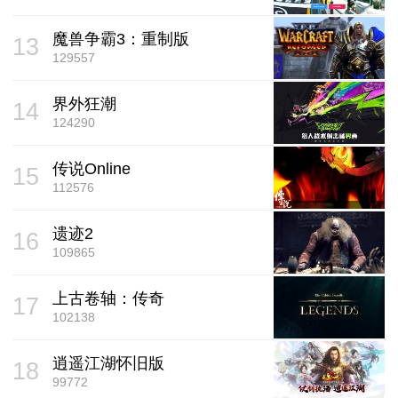
魔兽争霸3：重制版
13
129557
界外狂潮
14
124290
传说Online
15
112576
遗迹2
16
109865
上古卷轴：传奇
17
102138
逍遥江湖怀旧版
18
99772