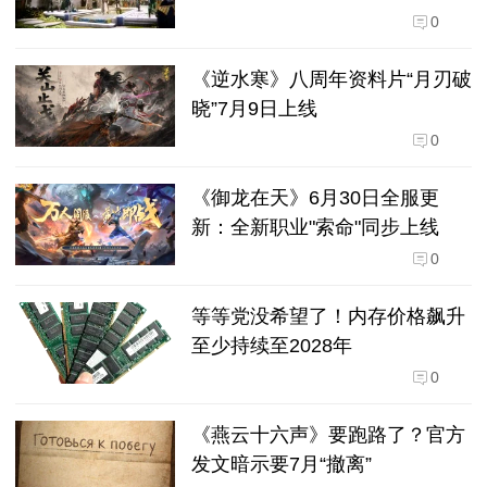
0
《逆水寒》八周年资料片“月刃破
晓”7月9日上线
0
《御龙在天》6月30日全服更
新：全新职业"索命"同步上线
0
等等党没希望了！内存价格飙升
至少持续至2028年
0
《燕云十六声》要跑路了？官方
发文暗示要7月“撤离”