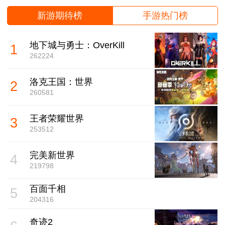
新游期待榜
手游热门榜
地下城与勇士：OverKill
1
262224
洛克王国：世界
2
260581
王者荣耀世界
3
253512
完美新世界
4
219798
百面千相
5
204316
奇迹2