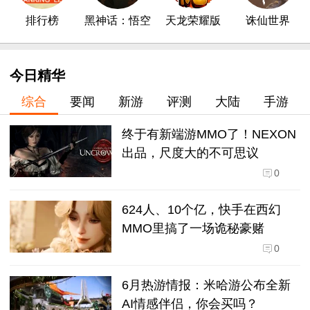
排行榜
黑神话：悟空
天龙荣耀版
诛仙世界
今日精华
综合
要闻
新游
评测
大陆
手游
终于有新端游MMO了！NEXON
出品，尺度大的不可思议
0
624人、10个亿，快手在西幻
MMO里搞了一场诡秘豪赌
0
6月热游情报：米哈游公布全新
AI情感伴侣，你会买吗？