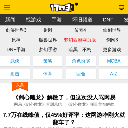
新闻
找游戏
手游
怀旧频道
DNF
剑侠世界3
射雕
传奇4
仙剑世界
原神
魔兽世界
梦幻西游网页版
剑网3
DNF手游
梦幻手游
暗黑：不朽
更多游戏
武侠
策略
角色扮演
MOBA
射击
体育
回合
A-Z
头条
《剑心雕龙》解散了，但这次没人骂网易
网易《剑心雕龙》首测总结
《剑心雕龙》项目宣布解散
7.7万在线峰值，仅45%好评率：这网游咋刚火就
翻车了？