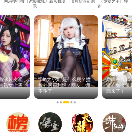
网易搜打撤《诡影藏锋》新实机演
8月新游前瞻：《诡秘之主》领
示
衔
游泳装皮涩
“Bin大小姐”是什么梗？撞
巅峰在线15
雷熟女上演
脸外网福利姬？网友：绷
游，如今带
不住了
回来了！