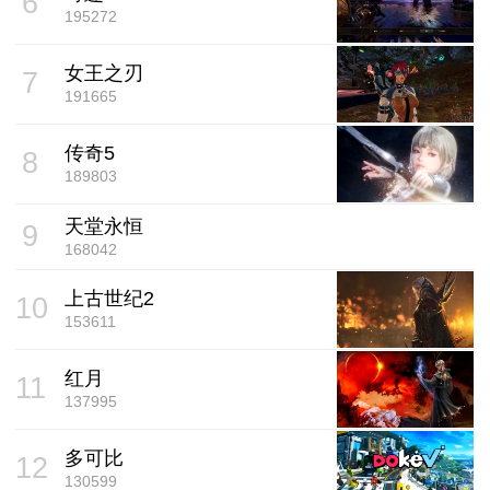
6
195272
女王之刃
7
191665
传奇5
8
189803
天堂永恒
9
168042
上古世纪2
10
153611
红月
11
137995
多可比
12
130599