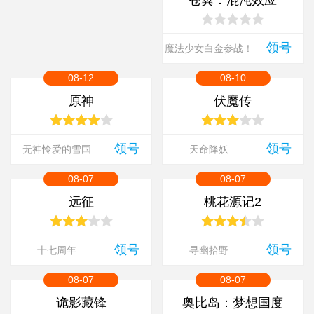
苍翼：混沌效应
领号
魔法少女白金参战！
08-12
08-10
原神
伏魔传
领号
领号
无神怜爱的雪国
天命降妖
08-07
08-07
远征
桃花源记2
领号
领号
十七周年
寻幽拾野
08-07
08-07
诡影藏锋
奥比岛：梦想国度