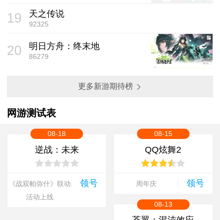
天之传说
19
92325
明日方舟：终末地
20
86279
更多新游期待榜
网游测试表
08-18
08-15
逆战：未来
QQ炫舞2
领号
领号
《战双帕弥什》联动
周年庆
活动上线
08-13