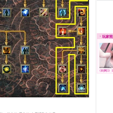
玩家照
《剑网3》1