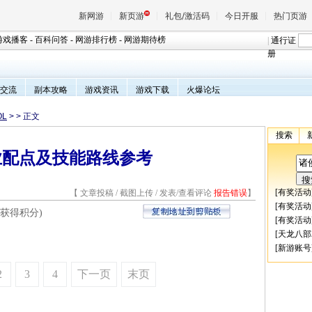
新网游
新页游
礼包/激活码
今日开服
热门页游
游戏播客
-
百科问答
-
网游排行榜
-
网游期待榜
|
通行证
册
魔兽
交流
副本攻略
游戏资讯
游戏下载
火爆论坛
OL
>
> 正文
天堂
搜索
业配点及技能路线参考
王权与
[
有奖活动
【
文章投稿
/
截图上传
/
发表/查看评论
报告错误
】
[
有奖活动
获得积分)
[
有奖活动
[
天龙八部
[
新游账号
2
3
4
下一页
末页