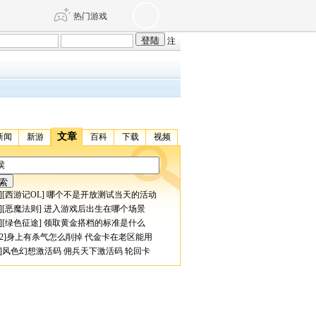
热门游戏
注
DNF
传奇4
剑网3旗舰版
新天龙八部
文章
新闻
新游
百科
下载
视频
自由
诛仙世界
仙剑世界
][
西游记OL
]
哪个不是开放测试当天的活动
][
恶魔法则
]
进入游戏后出生在哪个场景
][
绿色征途
]
领取黄金搭档的标准是什么
2
]
身上有杀气怎么削掉
代金卡在老区能用
]
风色幻想激活码
佣兵天下激活码
轮回卡