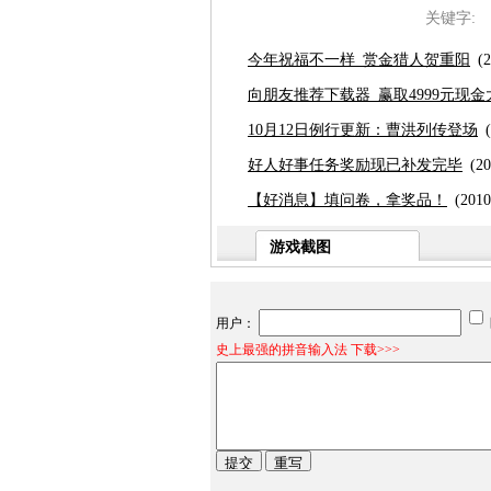
关键字:
今年祝福不一样 赏金猎人贺重阳
(
向朋友推荐下载器 赢取4999元现金
10月12日例行更新：曹洪列传登场
好人好事任务奖励现已补发完毕
(20
【好消息】填问卷，拿奖品！
(2010
游戏截图
用户：
史上最强的拼音输入法 下载>>>