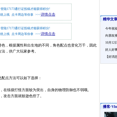
分
登陆17173通行证投稿才能获得积分!
详情点击
系统上线 点卡周边等你拿 >>>
精华文
分
登陆17173通行证投稿才能获得积分!
今年祝
详情点击
系统上线 点卡周边等你拿 >>>
向朋友推
10月1
特色，根据
属性
和出生地的不同，角色配点也变化万千，因此
好人好
方法，供广大
玩家
参考。
【好消
此配点方法可以如下选择：
主，在练级打怪方面较为突出，自身的物理防御也不弱哦。
主，攻击方面就较逊色些了。
播客·Vlo