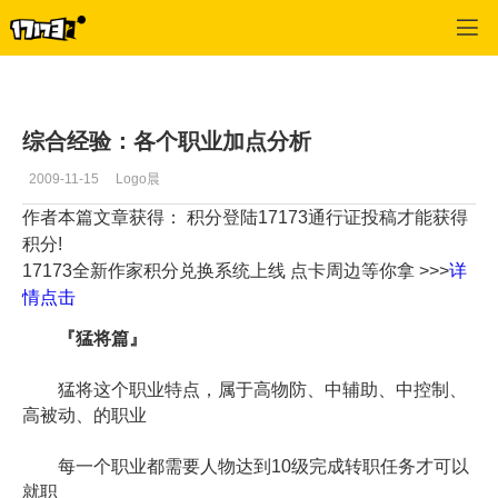
吞食天地2OL
>
医者
>
正文
综合经验：各个职业加点分析
2009-11-15
Logo晨
作者本篇文章获得： 积分
登陆17173通行证投稿才能获得
积分!
17173全新作家积分兑换系统上线 点卡周边等你拿 >>>
详
情点击
『猛将篇』
猛将这个职业特点，属于高物防、中辅助、中控制、
高被动、的职业
每一个职业都需要人物达到10级完成转职任务才可以
就职