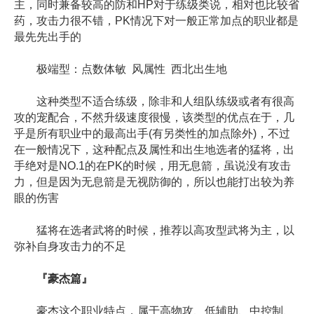
主，同时兼备较高的防和HP对于练级类说，相对也比较省
药，攻击力很不错，PK情况下对一般正常加点的职业都是
最先先出手的
极端型：点数体敏 风属性 西北出生地
这种类型不适合练级，除非和人组队练级或者有很高
攻的宠配合，不然升级速度很慢，该类型的优点在于，几
乎是所有职业中的最高出手(有另类性的加点除外)，不过
在一般情况下，这种配点及属性和出生地选者的猛将，出
手绝对是NO.1的在PK的时候，用无息箭，虽说没有攻击
力，但是因为无息箭是无视防御的，所以也能打出较为养
眼的伤害
猛将在选者武将的时候，推荐以高攻型武将为主，以
弥补自身攻击力的不足
『豪杰篇』
豪杰这个职业特点，属于高物攻、低辅助、中控制、