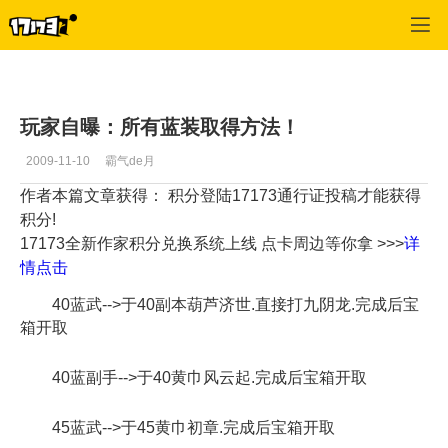
吞食天地2OL
>
综合
>
正文
玩家自曝：所有蓝装取得方法！
2009-11-10
霸气de月
作者本篇文章获得： 积分
登陆17173通行证投稿才能获得
积分!
17173全新作家积分兑换系统上线 点卡周边等你拿 >>>
详
情点击
40蓝武-->于40副本葫芦济世.直接打九阴龙.完成后宝
箱开取
40蓝副手-->于40黄巾风云起.完成后宝箱开取
45蓝武-->于45黄巾初章.完成后宝箱开取